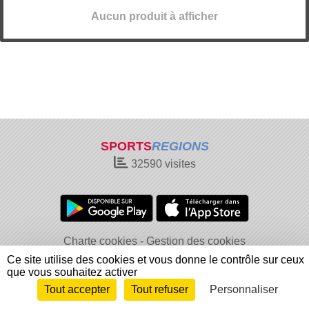
Aucun produit à afficher
SPORTS
REGIONS
32590
visites
Charte cookies
Gestion des cookies
Informations légales
Signaler un contenu inapproprié
Ce site utilise des cookies et vous donne le contrôle sur ceux
que vous souhaitez activer
Tout accepter
Tout refuser
Personnaliser
Envie de participer ?
Connexion