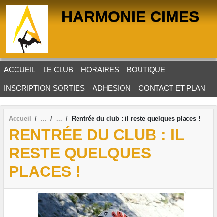
Panneau de gestion des cookies
HARMONIE CIMES
ACCUEIL
LE CLUB
HORAIRES
BOUTIQUE
INSCRIPTION SORTIES
ADHESION
CONTACT ET PLAN
Accueil
Rentrée du club : il reste quelques places !
RENTRÉE DU CLUB : IL
RESTE QUELQUES
PLACES !